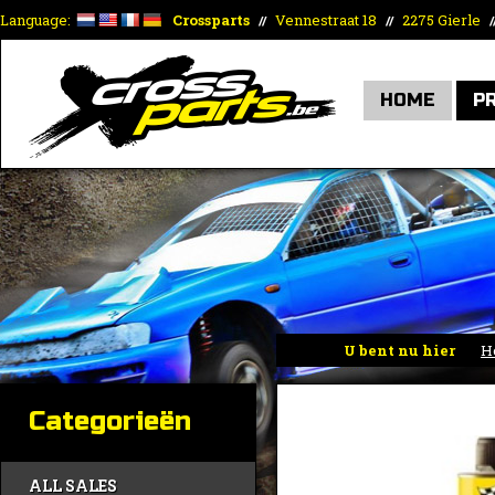
Language:
Crossparts
Vennestraat 18
2275 Gierle
//
//
/
HOME
P
U bent nu hier
H
Categorieën
ALL SALES