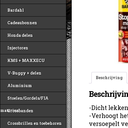
Bardahl
Cadeaubonnen
Honda delen
Injectoren
KMS + MAXXECU
V-Buggy + delen
Beschrijving
Aluminium
Beschrijvi
Stoelen/Gordels/FIA
-Dicht lekken
materiaal
Crossbanden
-Verhoogt he
versoepelt v
Crossbrillen en toebehoren