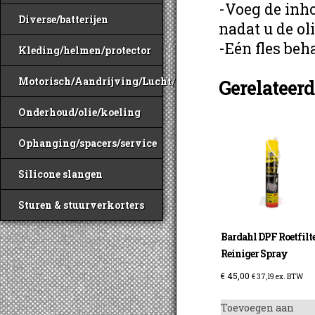
-Voeg de inho
Diverse/batterijen
nadat u de oli
-Eén fles beha
Kleding/helmen/protector
Motorisch/Aandrijving/Lucht/Benzine
Gerelateer
Onderhoud/olie/koeling
Ophanging/spacers/service
Silicone slangen
Sturen & stuurverkorters
Bardahl DPF Roetfilt
Reiniger Spray
€
45,00
€
37,19
ex. BTW
Toevoegen aan