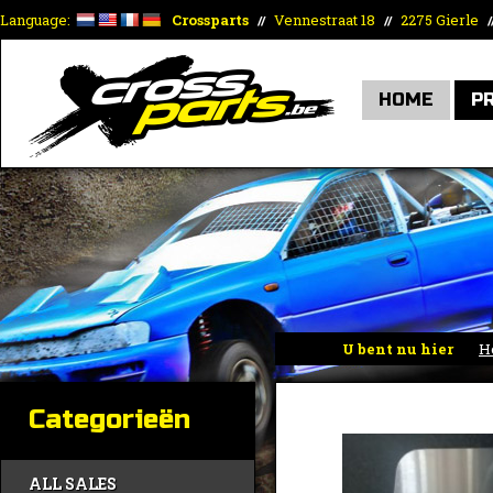
Language:
Crossparts
Vennestraat 18
2275 Gierle
//
//
/
HOME
P
U bent nu hier
H
Categorieën
ALL SALES