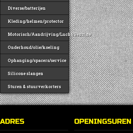
Diverse/batterijen
Kleding/helmen/protector
Motorisch/Aandrijving/Lucht/Benzine
Onderhoud/olie/koeling
Ophanging/spacers/service
Silicone slangen
Sturen & stuurverkorters
ADRES
OPENINGSUREN