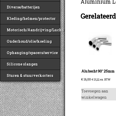
Aluminium L
Diverse/batterijen
Gerelateer
Kleding/helmen/protector
Motorisch/Aandrijving/Lucht/Benzine
Onderhoud/olie/koeling
Ophanging/spacers/service
Silicone slangen
Alu bocht 90° 25mm
Sturen & stuurverkorters
€
16,00
€
13,22
ex. BTW
Toevoegen aan
winkelwagen