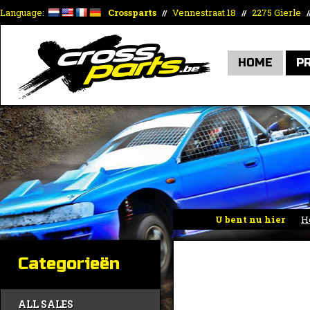
Language:
Crossparts
Vennestraat 18
2275 Gierle
//
//
/
HOME
P
U bent nu hier
H
Categorieën
ALL SALES