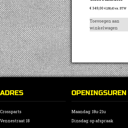
€
349,00
€
288,43
ex. BTW
Toevoegen aan
winkelwagen
ADRES
OPENINGSUREN
Crossparts
Maandag: 18u-21u
Vennestraat 18
Dinsdag: op afspraak