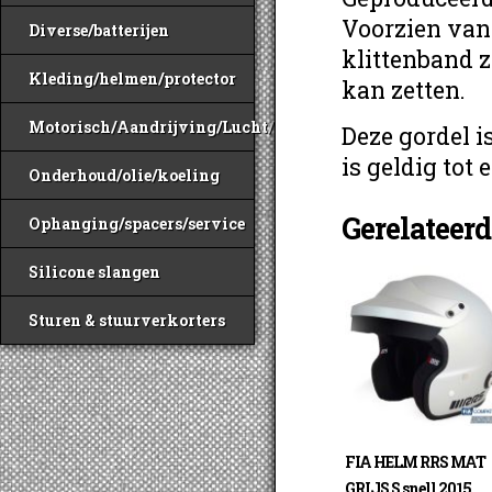
Voorzien van
Diverse/batterijen
klittenband z
Kleding/helmen/protector
kan zetten.
Motorisch/Aandrijving/Lucht/Benzine
Deze gordel 
is geldig tot
Onderhoud/olie/koeling
Gerelateer
Ophanging/spacers/service
Silicone slangen
Sturen & stuurverkorters
FIA HELM RRS MAT
GRIJS S snell 2015