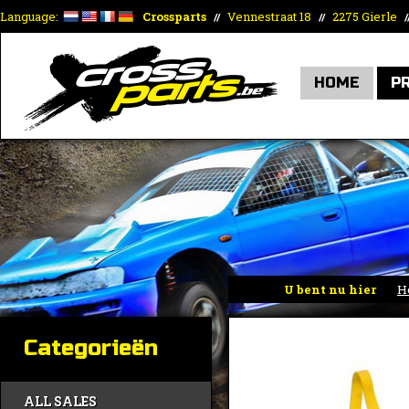
Language:
Crossparts
Vennestraat 18
2275 Gierle
//
//
/
HOME
P
U bent nu hier
H
Categorieën
ALL SALES