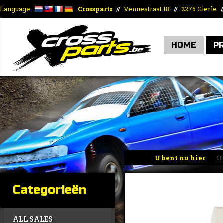
Language:
Crossparts
Vennestraat 18
2275 Gierle
//
//
/
HOME
P
U bent nu hier
H
Categorieën
ALL SALES