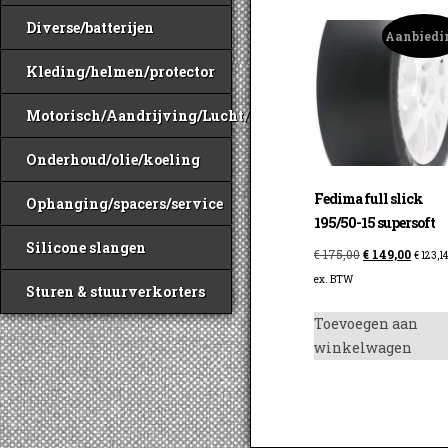
Diverse/batterijen
Aanbiedi
Kleding/helmen/protector
Motorisch/Aandrijving/Lucht/Benzine
Onderhoud/olie/koeling
Fedima full slick
Ophanging/spacers/service
195/50-15 supersoft
Silicone slangen
Oorspronkelijk
Huidig
€
175,00
€
149,00
€
123,1
prijs
prijs
ex. BTW
Sturen & stuurverkorters
was:
is:
Toevoegen aan
€ 175,00.
€ 149,
winkelwagen