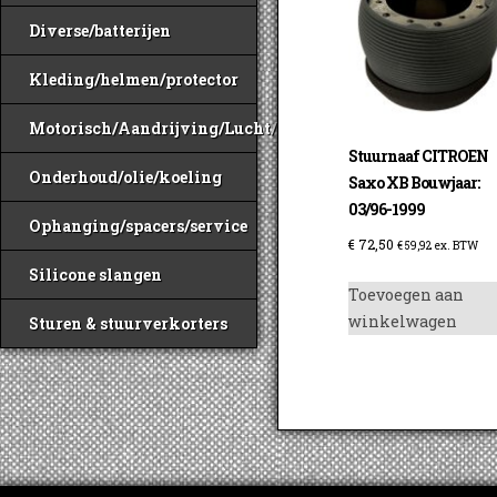
Diverse/batterijen
Kleding/helmen/protector
Motorisch/Aandrijving/Lucht/Benzine
Stuurnaaf CITROEN
Onderhoud/olie/koeling
Saxo XB Bouwjaar:
03/96-1999
Ophanging/spacers/service
€
72,50
€
59,92
ex. BTW
Silicone slangen
Toevoegen aan
winkelwagen
Sturen & stuurverkorters