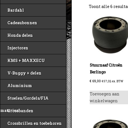
Toont alle 6 result
Bardahl
Cadeaubonnen
Honda delen
Injectoren
KMS + MAXXECU
Stuurnaaf Citroën
Berlingo
V-Buggy + delen
€
69,00
€
57,02
ex. BTW
Aluminium
Toevoegen aan
Stoelen/Gordels/FIA
winkelwagen
materiaal
Crossbanden
Crossbrillen en toebehoren