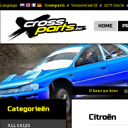
Language:
Crossparts
Vennestraat 18
2275 Gierle
//
//
/
HOME
P
U bent nu hier
H
Sparco
»
Citroën
Categorieën
Citroën
ALL SALES