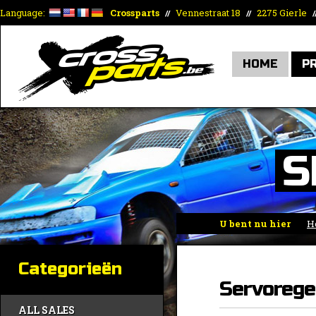
Language:
Crossparts
Vennestraat 18
2275 Gierle
//
//
/
HOME
P
S
U bent nu hier
H
Categorieën
Servorege
ALL SALES