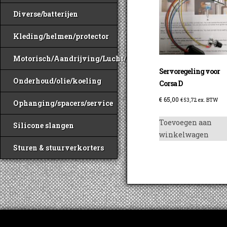
Diverse/batterijen
Kleding/helmen/protector
Motorisch/Aandrijving/Lucht/Benzine
Servoregeling voor
Onderhoud/olie/koeling
Corsa D
€
65,00
€
53,72
ex. BTW
Ophanging/spacers/service
Toevoegen aan
Silicone slangen
winkelwagen
Sturen & stuurverkorters