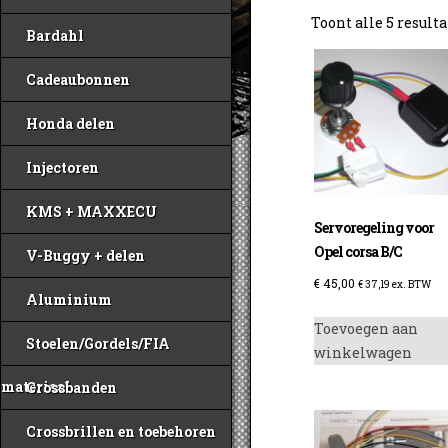
Toont alle 5 result
Bardahl
Cadeaubonnen
Honda delen
Injectoren
KMS + MAXXECU
Servoregeling voor
Opel corsa B/C
V-Buggy + delen
€
45,00
€
37,19
ex. BTW
Aluminium
Toevoegen aan
Stoelen/Gordels/FIA
winkelwagen
materiaal
Crossbanden
Crossbrillen en toebehoren