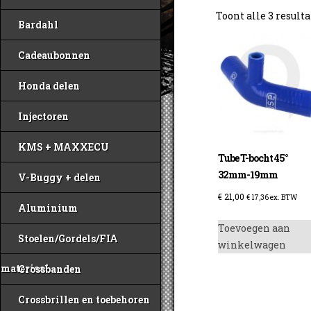
Toont alle 3 result
Bardahl
Cadeaubonnen
Honda delen
Injectoren
KMS + MAXXECU
Tube T-bocht 45°
32mm-19mm
V-Buggy + delen
€
21,00
€
17,36
ex. BTW
Aluminium
Toevoegen aan
Stoelen/Gordels/FIA
winkelwagen
materiaal
Crossbanden
Crossbrillen en toebehoren