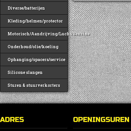
Diverse/batterijen
Kleding/helmen/protector
Motorisch/Aandrijving/Lucht/Benzine
Onderhoud/olie/koeling
Ophanging/spacers/service
Silicone slangen
Sturen & stuurverkorters
ADRES
OPENINGSUREN