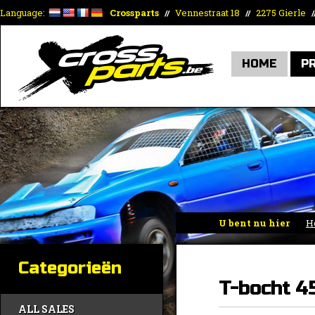
Language:
Crossparts
Vennestraat 18
2275 Gierle
//
//
/
HOME
P
U bent nu hier
H
Categorieën
T-bocht 4
ALL SALES