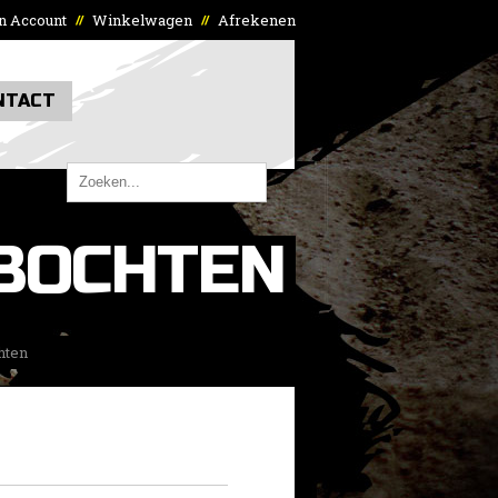
n Account
Winkelwagen
Afrekenen
//
//
NTACT
BOCHTEN
hten