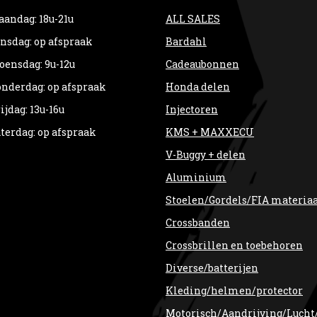
andag: 18u-21u
ALL SALES
nsdag: op afspraak
Bardahl
ensdag: 9u-12u
Cadeaubonnen
nderdag: op afspraak
Honda delen
ijdag: 13u-16u
Injectoren
terdag: op afspraak
KMS + MAXXECU
V-Buggy + delen
Aluminium
Stoelen/Gordels/FIA materia
Crossbanden
Crossbrillen en toebehoren
Diverse/batterijen
Kleding/helmen/protector
Motorisch/Aandrijving/Lucht