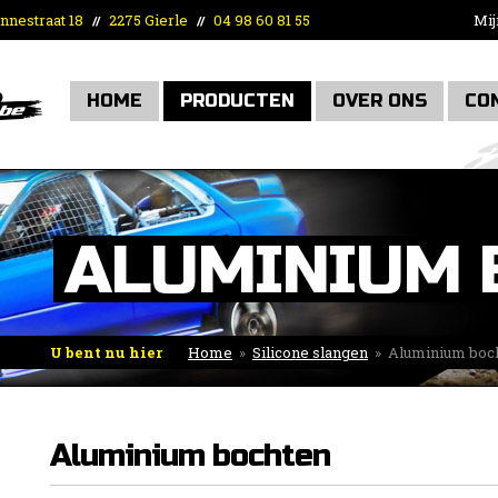
nnestraat 18
2275 Gierle
04 98 60 81 55
Mij
//
//
HOME
PRODUCTEN
OVER ONS
CO
ALUMINIUM 
U bent nu hier
Home
»
Silicone slangen
»
Aluminium boc
Aluminium bochten