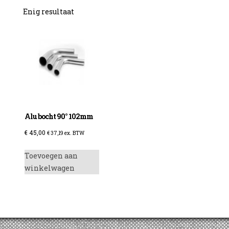
Enig resultaat
Alu bocht 90° 102mm
€
45,00
€
37,19
ex. BTW
Toevoegen aan
winkelwagen