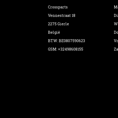
Crossparts
Ma
Vennestraat 18
Di
2275 Gierle
Wo
België
Do
BTW: BE0807590623
Vr
GSM: +32498608155
Za