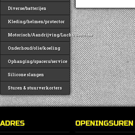
Diverse/batterijen
Kleding/helmen/protector
Motorisch/Aandrijving/Lucht/Benzine
Onderhoud/olie/koeling
Ophanging/spacers/service
Silicone slangen
Sturen & stuurverkorters
ADRES
OPENINGSUREN