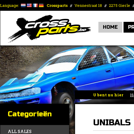
Language:
Crossparts
Vennestraat 18
2275 Gierle
//
//
/
HOME
P
U bent nu hier
H
Categorieën
UNIBALS
ALL SALES