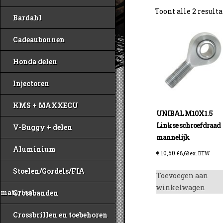
Toont alle 2 result
Bardahl
Cadeaubonnen
Honda delen
Injectoren
KMS + MAXXECU
UNIBAL M10X1.5
Linkse schroefdraad
V-Buggy + delen
mannelijk
Aluminium
€
10,50
€
8,68
ex. BTW
Stoelen/Gordels/FIA
Toevoegen aan
winkelwagen
materiaal
Crossbanden
Crossbrillen en toebehoren