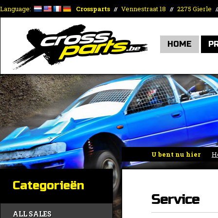
Language:
Crossparts
Vennestraat 18
2275 Gierle
//
//
/
HOME
P
U bent nu hier
H
Categorieën
Service
ALL SALES