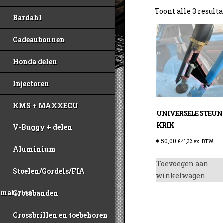
Toont alle 3 result
Bardahl
Cadeaubonnen
Honda delen
Injectoren
KMS + MAXXECU
UNIVERSELE STEUN
KRIK
V-Buggy + delen
€
50,00
€
41,32
ex. BTW
Aluminium
Toevoegen aan
Stoelen/Gordels/FIA
winkelwagen
materiaal
Crossbanden
Crossbrillen en toebehoren