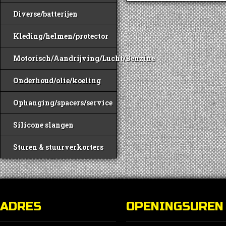
Diverse/batterijen
Kleding/helmen/protector
Motorisch/Aandrijving/Lucht/Benzine
Onderhoud/olie/koeling
Ophanging/spacers/service
Silicone slangen
Sturen & stuurverkorters
ADRES
OPENINGSUREN