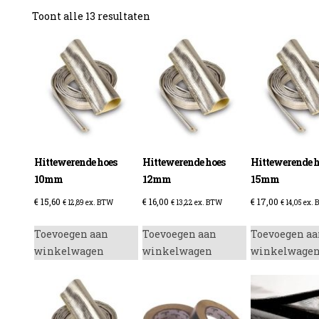
Gesorteerd
Toont alle 13 resultaten
op
prijs:
laag
naar
hoog
Hittewerende hoes
Hittewerende hoes
Hittewerende h
10mm
12mm
15mm
€
15,60
€
16,00
€
17,00
€
12,89
ex. BTW
€
13,22
ex. BTW
€
14,05
ex. 
Toevoegen aan
Toevoegen aan
Toevoegen aa
winkelwagen
winkelwagen
winkelwage