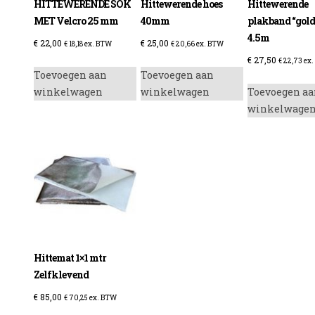
HITTEWERENDE SOK
Hittewerende hoes
Hittewerende
MET Velcro 25 mm
40mm
plakband “gold
4.5m
€
22,00
€
25,00
€
18,18
ex. BTW
€
20,66
ex. BTW
€
27,50
€
22,73
ex.
Toevoegen aan
Toevoegen aan
winkelwagen
winkelwagen
Toevoegen aa
winkelwage
Hittemat 1×1 mtr
Zelfklevend
€
85,00
€
70,25
ex. BTW