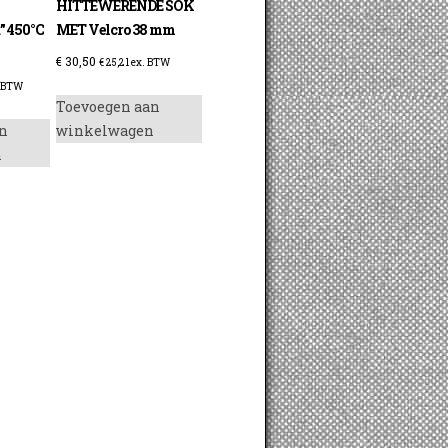
HITTEWERENDE SOK
” 450°C
MET Velcro 38 mm
€
30,50
€
25,21
ex. BTW
 BTW
Toevoegen aan
n
winkelwagen
n