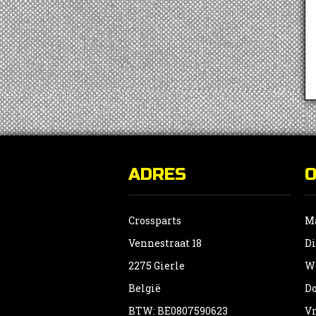
ADRES
Crossparts
Ma
Vennestraat 18
Di
2275 Gierle
Wo
België
Do
BTW: BE0807590623
Vr