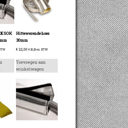
E SOK
Hittewerende hoes
0 mm
30mm
€
22,00
 BTW
€
18,18
ex. BTW
n
Toevoegen aan
n
winkelwagen