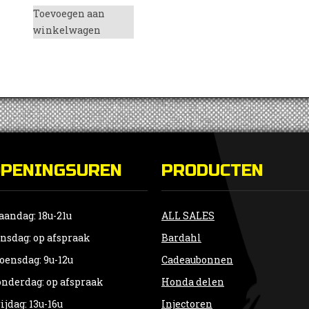
Toevoegen aan
winkelwagen
OPENINGSUREN
PRODUCTEN
andag: 18u-21u
ALL SALES
nsdag: op afspraak
Bardahl
ensdag: 9u-12u
Cadeaubonnen
nderdag: op afspraak
Honda delen
ijdag: 13u-16u
Injectoren