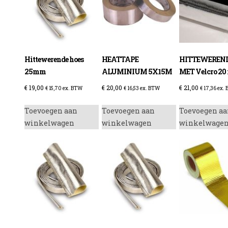
enzine
Hittewerende hoes
HEATTAPE
HITTEWEREND
25mm
ALUMINIUM 5X15M
MET Velcro 2
€
19,00
€
20,00
€
21,00
€
15,70
ex. BTW
€
16,53
ex. BTW
€
17,36
ex.
Toevoegen aan
Toevoegen aan
Toevoegen aa
winkelwagen
winkelwagen
winkelwage