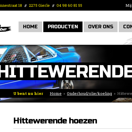
nnestraat 18
2275 Gierle
04 98 60 81 55
Mij
//
//
HOME
PRODUCTEN
OVER ONS
CO
HITTEWERENDE
U bent nu hier
Home
»
Onderhoud/olie/koeling
»
Hittew
Hittewerende hoezen