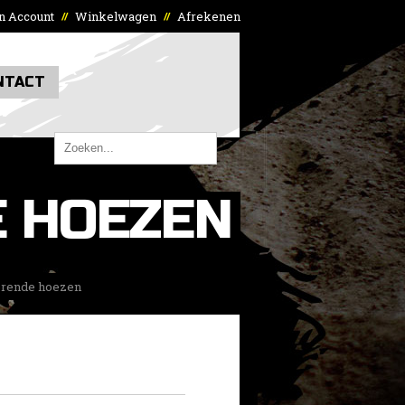
n Account
Winkelwagen
Afrekenen
//
//
NTACT
 HOEZEN
erende hoezen