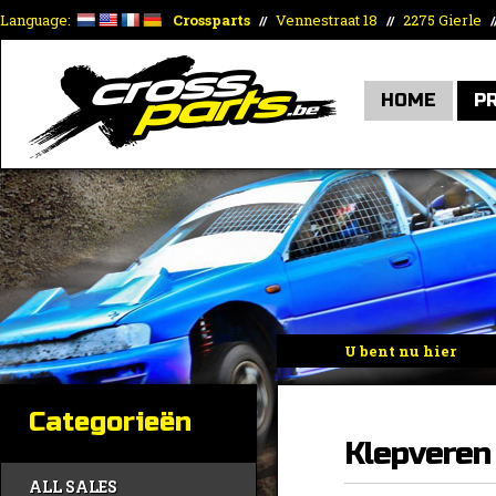
Language:
Crossparts
Vennestraat 18
2275 Gierle
//
//
/
HOME
P
U bent nu hier
Home
»
Motorisch/A
Categorieën
Klepveren
ALL SALES