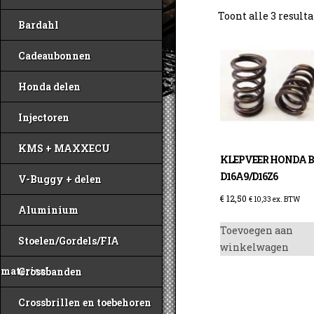
Toont alle 3 result
Bardahl
Cadeaubonnen
Honda delen
Injectoren
KMS + MAXXECU
KLEPVEER HONDA 
D16A9/D16Z6
V-Buggy + delen
€
12,50
€
10,33
ex. BTW
Aluminium
Toevoegen aan
Stoelen/Gordels/FIA
winkelwagen
materiaal
Crossbanden
Crossbrillen en toebehoren