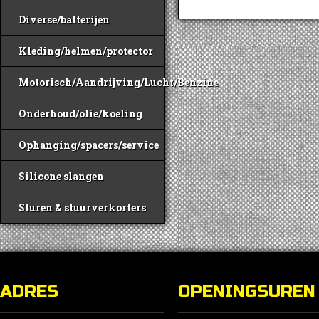
Diverse/batterijen
Kleding/helmen/protector
Motorisch/Aandrijving/Lucht/Benzine
Onderhoud/olie/koeling
Ophanging/spacers/service
Silicone slangen
Sturen & stuurverkorters
ADRES
OPENINGSUREN