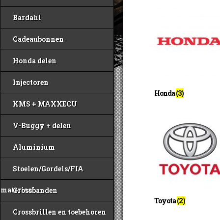
Bardahl
Cadeaubonnen
Honda delen
Injectoren
Honda
(3)
KMS + MAXXECU
V-Buggy + delen
Aluminium
Stoelen/Gordels/FIA
materiaal
Crossbanden
Toyota
(2)
Crossbrillen en toebehoren