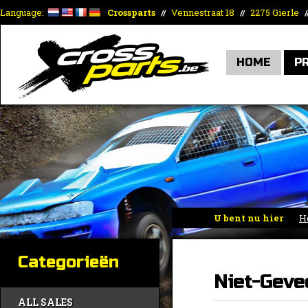
Language:
Crossparts
Vennestraat 18
2275 Gierle
//
//
/
HOME
P
U bent nu hier
H
Geveerde
Categorieën
Niet-Geve
ALL SALES