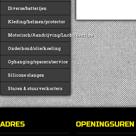
Diverse/batterijen
Kleding/helmen/protector
Motorisch/Aandrijving/Lucht/Benzine
Onderhoud/olie/koeling
Ophanging/spacers/service
Silicone slangen
Sturen & stuurverkorters
ADRES
OPENINGSUREN