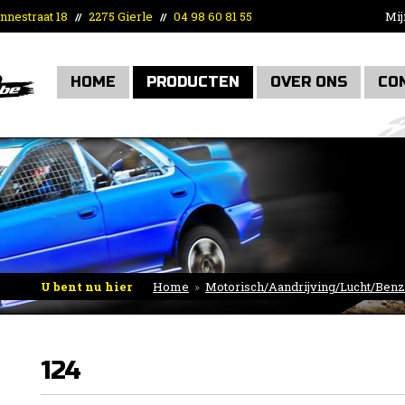
nnestraat 18
2275 Gierle
04 98 60 81 55
Mij
//
//
HOME
PRODUCTEN
OVER ONS
CO
U bent nu hier
Home
»
Motorisch/Aandrijving/Lucht/Benz
complete sets
»
Fiat
»
124
124