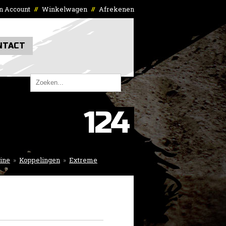
n Account
Winkelwagen
Afrekenen
//
//
NTACT
124
ine
»
Koppelingen
»
Extreme