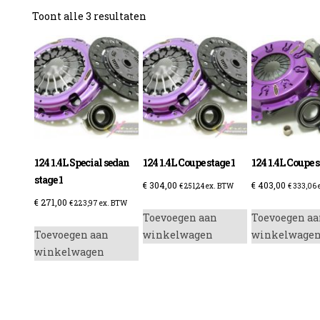
Gesorteerd
Toont alle 3 resultaten
op
prijs:
laag
naar
hoog
124 1.4L Special sedan
124 1.4L Coupe stage 1
124 1.4L Coupe s
stage 1
€
304,00
€
403,00
€
251,24
ex. BTW
€
333,06
€
271,00
€
223,97
ex. BTW
Toevoegen aan
Toevoegen aa
Toevoegen aan
winkelwagen
winkelwage
winkelwagen