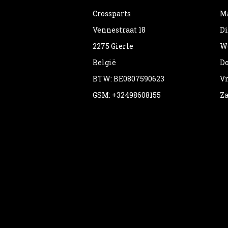
Crossparts
Ma
Vennestraat 18
Di
2275 Gierle
Wo
België
Do
BTW: BE0807590623
Vr
GSM: +32498608155
Za