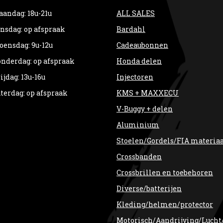
andag: 18u-21u
ALL SALES
nsdag: op afspraak
Bardahl
ensdag: 9u-12u
Cadeaubonnen
nderdag: op afspraak
Honda delen
ijdag: 13u-16u
Injectoren
terdag: op afspraak
KMS + MAXXECU
V-Buggy + delen
Aluminium
Stoelen/Gordels/FIA materia
Crossbanden
Crossbrillen en toebehoren
Diverse/batterijen
Kleding/helmen/protector
Motorisch/Aandrijving/Lucht