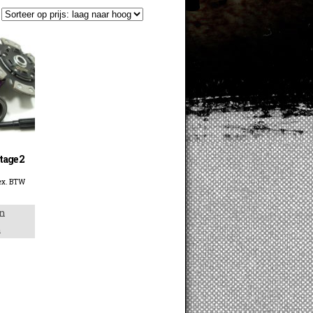
tage 2
ex. BTW
n
n