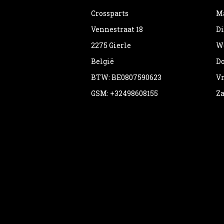
Crossparts
Ma
Vennestraat 18
Di
2275 Gierle
Wo
België
Do
BTW: BE0807590623
Vr
GSM: +32498608155
Za