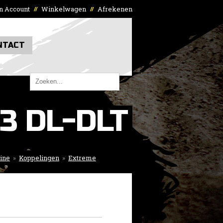
n Account
Winkelwagen
Afrekenen
//
//
NTACT
3 DL-DLT
ine
»
Koppelingen
»
Extreme