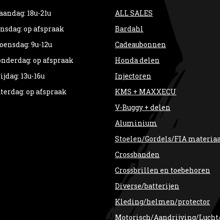
andag: 18u-21u
ALL SALES
nsdag: op afspraak
Bardahl
ensdag: 9u-12u
Cadeaubonnen
nderdag: op afspraak
Honda delen
ijdag: 13u-16u
Injectoren
terdag: op afspraak
KMS + MAXXECU
V-Buggy + delen
Aluminium
Stoelen/Gordels/FIA materia
Crossbanden
Crossbrillen en toebehoren
Diverse/batterijen
Kleding/helmen/protector
Motorisch/Aandrijving/Lucht