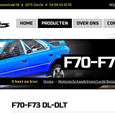
nnestraat 18
2275 Gierle
04 98 60 81 55
Mij
//
//
HOME
PRODUCTEN
OVER ONS
CO
F70-F7
U bent nu hier
Home
»
Motorisch/Aandrijving/Lucht/Benz
complete sets
»
Daihatsu
»
Rocky
»
F70-F73 DL-DLT
F70-F73 DL-DLT