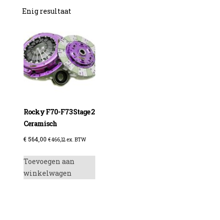
Enig resultaat
Rocky F70-F73 Stage 2
Ceramisch
€
564,00
€
466,12
ex. BTW
Toevoegen aan
winkelwagen