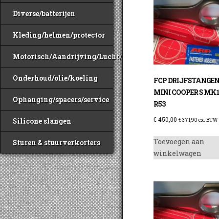
Diverse/batterijen
Kleding/helmen/protector
Motorisch/Aandrijving/Lucht/Benzine
Onderhoud/olie/koeling
FCP DRIJFSTANGE
MINI COOPER S MK
Ophanging/spacers/service
R53
€
450,00
Silicone slangen
€
371,90
ex. BTW
Toevoegen aan
Sturen & stuurverkorters
winkelwagen