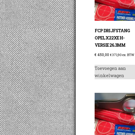
FCP DRIJFSTANG
OPEL X22XE H-
VERSIE 26.3MM
€
450,00
€
371,90
ex. BTW
Toevoegen aan
winkelwagen