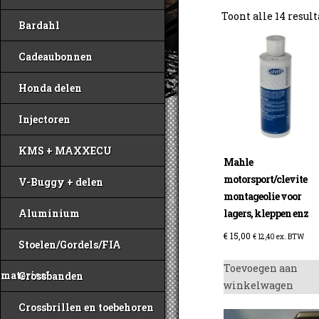
Toont alle 14 resul
Bardahl
Cadeaubonnen
Honda delen
Injectoren
KMS + MAXXECU
Mahle
motorsport/clevite
V-Buggy + delen
montageolie voor
lagers, kleppen enz
Aluminium
€
15,00
€
12,40
ex. BTW
Stoelen/Gordels/FIA
Toevoegen aan
materiaal
Crossbanden
winkelwagen
Crossbrillen en toebehoren