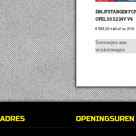
DRIJFSTANGEN FC
OPEL 3.0 3.2 24V V6
€
585,00
€
483,47
ex. BTW
Toevoegen aan
winkelwagen
ADRES
OPENINGSUREN