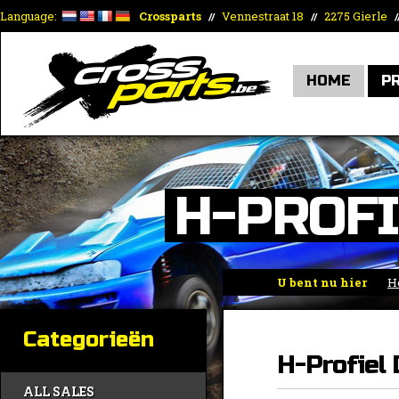
Language:
Crossparts
Vennestraat 18
2275 Gierle
//
//
/
HOME
P
H-PROFI
U bent nu hier
H
Categorieën
H-Profiel 
ALL SALES