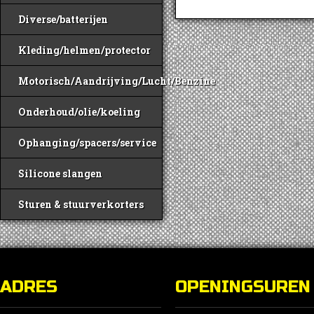
Diverse/batterijen
Kleding/helmen/protector
Motorisch/Aandrijving/Lucht/Benzine
Onderhoud/olie/koeling
Ophanging/spacers/service
Silicone slangen
Sturen & stuurverkorters
ADRES
OPENINGSUREN