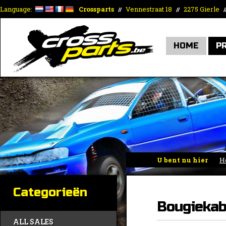
Language:
Crossparts
Vennestraat 18
2275 Gierle
//
//
/
HOME
P
U bent nu hier
H
Categorieën
Bougiekab
ALL SALES