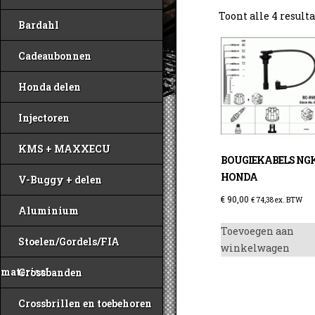
Toont alle 4 result
Bardahl
Cadeaubonnen
Honda delen
Injectoren
KMS + MAXXECU
BOUGIEKABELS NG
HONDA
V-Buggy + delen
€
90,00
€
74,38
ex. BTW
Aluminium
Toevoegen aan
Stoelen/Gordels/FIA
winkelwagen
materiaal
Crossbanden
Crossbrillen en toebehoren