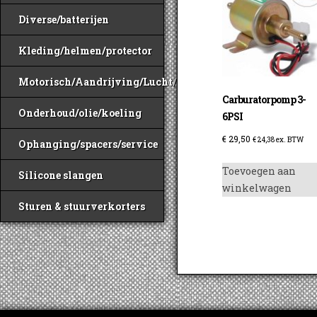
Diverse/batterijen
Kleding/helmen/protector
Motorisch/Aandrijving/Lucht/Benzine
Carburatorpomp 3-
Onderhoud/olie/koeling
6PSI
€
29,50
€
24,38
ex. BTW
Ophanging/spacers/service
Toevoegen aan
Silicone slangen
winkelwagen
Sturen & stuurverkorters