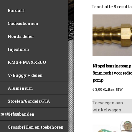
Toont alle 8 result
Bardahl
Cadeaubonnen
Honda delen
Injectoren
KMS + MAXXECU
Nippel benzinepomp
8mm recht voor redt
V-Buggy + delen
pomp
Aluminium
€
3,00
€
2,48
ex. BTW
Stoelen/Gordels/FIA
Toevoegen aan
winkelwagen
materiaal
Crossbanden
Crossbrillen en toebehoren