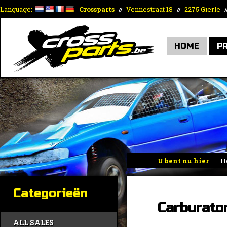
Language:
Crossparts
Vennestraat 18
2275 Gierle
//
//
/
HOME
P
U bent nu hier
H
toebehoren
»
Carbur
Categorieën
Carburato
ALL SALES