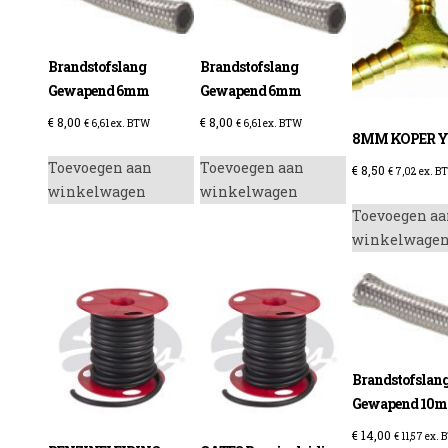
optie
optie
kan
kan
gekozen
gekozen
Brandstofslang
Brandstofslang
worden
worden
Gewapend 6mm
Gewapend 6mm
op
op
enzine
€
8,00
€
8,00
€
6,61
ex. BTW
€
6,61
ex. BTW
de
de
8MM KOPER Y
productpagina
productpagina
Toevoegen aan
Toevoegen aan
€
8,50
€
7,02
ex. B
winkelwagen
winkelwagen
Toevoegen aa
winkelwage
Brandstofslan
Gewapend 10
€
14,00
€
11,57
ex. 