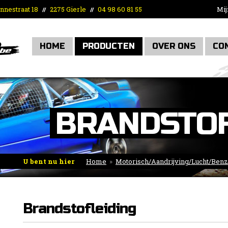
nnestraat 18
2275 Gierle
04 98 60 81 55
Mij
//
//
HOME
PRODUCTEN
OVER ONS
CO
BRANDSTOF
U bent nu hier
Home
»
Motorisch/Aandrijving/Lucht/Benz
toebehoren
»
Brandstofleiding
Brandstofleiding