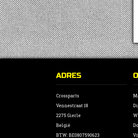
ADRES
Crossparts
Ma
Vennestraat 18
Di
2275 Gierle
Wo
België
Do
BTW: BE0807590623
Vr