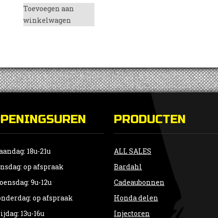
Toevoegen aan
winkelwagen
OPENINGSUREN
PRODUCTEN
andag: 18u-21u
ALL SALES
nsdag: op afspraak
Bardahl
ensdag: 9u-12u
Cadeaubonnen
nderdag: op afspraak
Honda delen
ijdag: 13u-16u
Injectoren