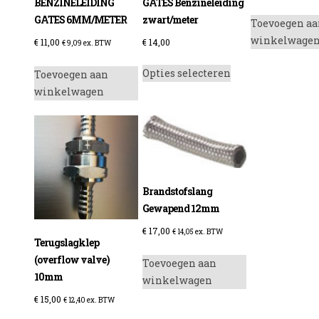
BENZINELEIDING
GATES Benzineleiding
GATES 6MM/METER
zwart/meter
Toevoegen aa
winkelwage
€
11,00
€
14,00
€
9,09
ex. BTW
Dit
Opties selecteren
Toevoegen aan
product
winkelwagen
heeft
meerdere
variaties.
Deze
optie
kan
Brandstofslang
gekozen
Gewapend 12mm
worden
€
17,00
op
€
14,05
ex. BTW
Terugslagklep
de
(overflow valve)
Toevoegen aan
productpagina
10mm
winkelwagen
€
15,00
€
12,40
ex. BTW