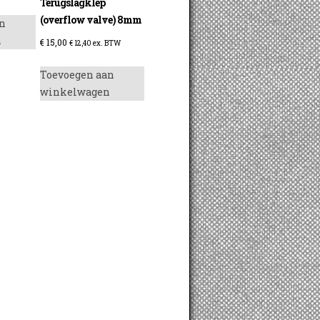
Terugslagklep
(overflow valve) 8mm
n
n
€
15,00
€
12,40
ex. BTW
Toevoegen aan
winkelwagen