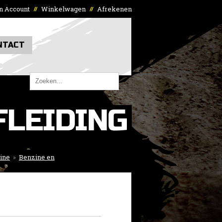
n Account
Winkelwagen
Afrekenen
//
//
NTACT
LEIDING
ine
»
Benzine en