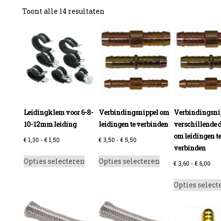
Gesorteerd
Toont alle 14 resultaten
op
prijs:
laag
naar
hoog
Leidingklem voor 6-8-
Verbindingsnippel om
Verbindingsni
10-12mm leiding
leidingen te verbinden
verschillende 
om leidingen te
Prijsklasse:
Prijsklasse:
€
1,30
-
€
1,50
€
3,50
-
€
5,50
verbinden
€ 1,30
€ 3,50
Dit
Dit
Opties selecteren
Opties selecteren
tot
tot
Prij
€
3,60
-
€
6,00
product
product
€ 1,50
€ 5,50
€ 3,
heeft
heeft
Opties select
tot
meerdere
meerdere
€ 6,
variaties.
variaties.
Deze
Deze