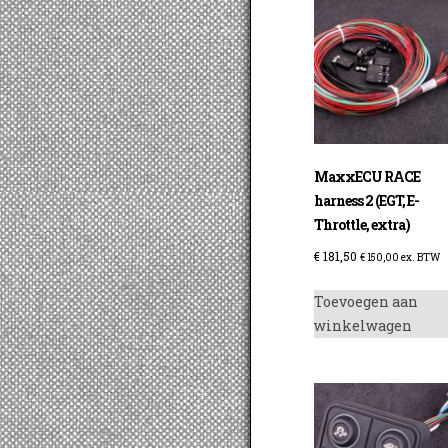
MaxxECU RACE
harness 2 (EGT, E-
Throttle, extra)
€
181,50
€
150,00
ex. BTW
Toevoegen aan
winkelwagen