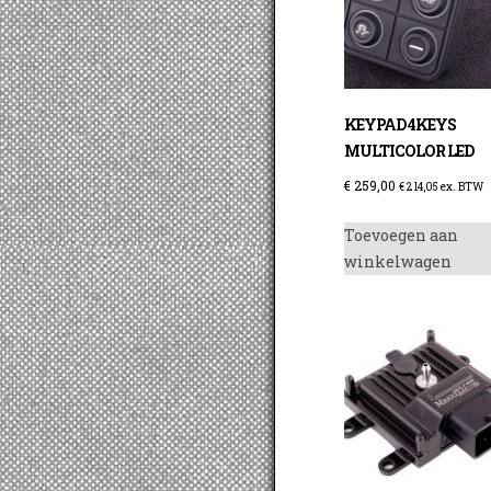
KEYPAD 4KEYS
MULTICOLOR LED
€
259,00
€
214,05
ex. BTW
Toevoegen aan
winkelwagen