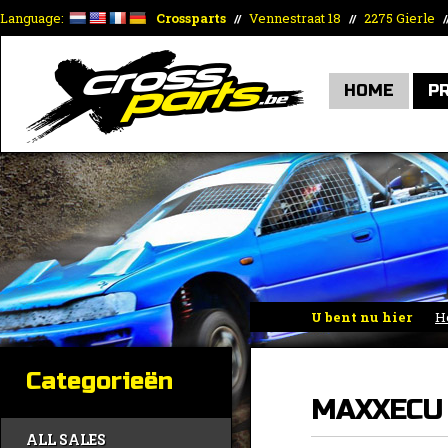
Language:
Crossparts
Vennestraat 18
2275 Gierle
//
//
/
HOME
P
U bent nu hier
H
Categorieën
MAXXECU
ALL SALES