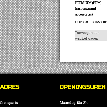
PREMIUM (PDM,
harnesses and
accessories)
€
1.856,00
€
1.533,88
ex. B
Toevoegen aan
winkelwagen
ADRES
OPENINGSUREN
Crossparts
Maandag: 18u-21u