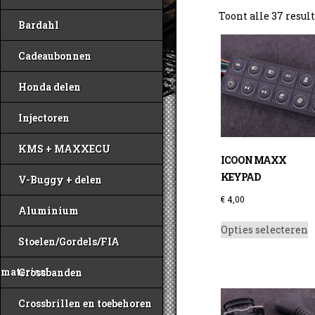
Toont alle 37 resul
Bardahl
Cadeaubonnen
Honda delen
Injectoren
KMS + MAXXECU
ICOON MAXX
KEYPAD
V-Buggy + delen
€
4,00
Aluminium
D
Opties selecteren
p
Stoelen/Gordels/FIA
h
m
materiaal
Crossbanden
v
D
Crossbrillen en toebehoren