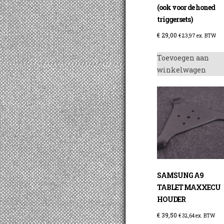
(ook voor de honed
triggersets)
€
29,00
€
23,97
ex. BTW
Toevoegen aan
winkelwagen
SAMSUNG A9
TABLET MAXXECU
HOUDER
€
39,50
€
32,64
ex. BTW