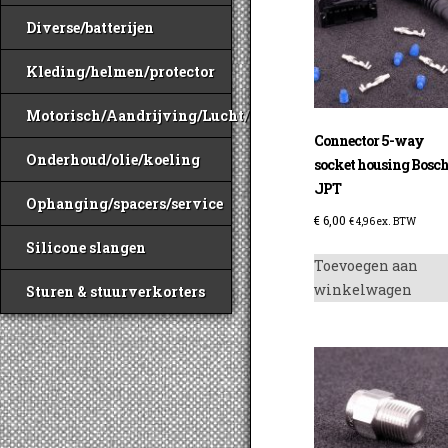
o
Diverse/batterijen
k
g
Kleding/helmen/protector
w
o
Motorisch/Aandrijving/Lucht/Benzine
d
Connector 5-way
p
Onderhoud/olie/koeling
socket housing Bosc
JPT
Ophanging/spacers/service
€
6,00
€
4,96
ex. BTW
Silicone slangen
Toevoegen aan
winkelwagen
Sturen & stuurverkorters