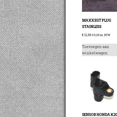
MAXX EGT PLUG
STAINLESS
€
11,00
€
9,09
ex. BTW
Toevoegen aan
winkelwagen
SENSOR HONDA K2