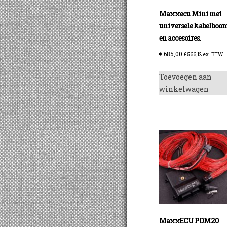
Maxxecu Mini met
universele kabelboo
en accesoires.
€
685,00
€
566,12
ex. BTW
Toevoegen aan
winkelwagen
MaxxECU PDM20