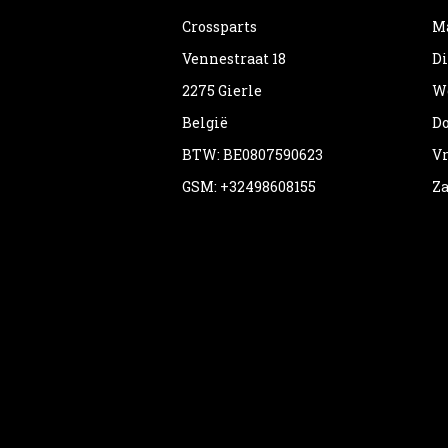
Crossparts
Ma
Vennestraat 18
Di
2275 Gierle
Wo
België
Do
BTW: BE0807590623
Vr
GSM: +32498608155
Za