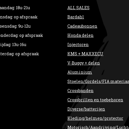
andag: 18u-21u
ALL SALES
nsdag: op afspraak
Bardahl
ensdag: 9u-12u
Cadeaubonnen
nderdag: op afspraak
Honda delen
ijdag: 13u-16u
Injectoren
terdag: op afspraak
KMS + MAXXECU
V-Buggy + delen
Aluminium
Stoelen/Gordels/FIA materia
Crossbanden
Crossbrillen en toebehoren
Diverse/batterijen
Kleding/helmen/protector
Motorisch/Aandrijving/Lucht