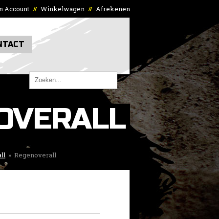
n Account
Winkelwagen
Afrekenen
//
//
NTACT
OVERALL
ll
»
Regenoverall