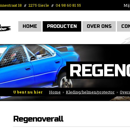
nnestraat 18
2275 Gierle
04 98 60 81 55
Mij
//
//
HOME
PRODUCTEN
OVER ONS
CO
REGEN
U bent nu hier
Home
»
Kleding/helmen/protector
»
Overa
Regenoverall