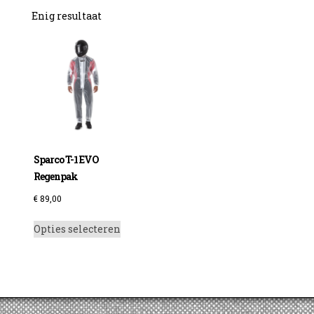
Enig resultaat
Sparco T-1 EVO
Regenpak
€
89,00
Dit
Opties selecteren
product
heeft
meerdere
variaties.
Deze