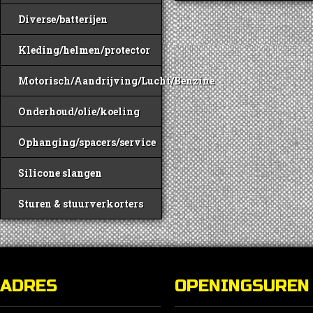
D
Diverse/batterijen
o
k
Kleding/helmen/protector
g
w
Motorisch/Aandrijving/Lucht/Benzine
o
d
Onderhoud/olie/koeling
p
Ophanging/spacers/service
Silicone slangen
Sturen & stuurverkorters
ADRES
OPENINGSUREN