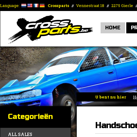
Language:
Crossparts
Vennestraat 18
2275 Gierle
//
//
/
HOME
P
U bent nu hier
H
Categorieën
Handscho
ALL SALES