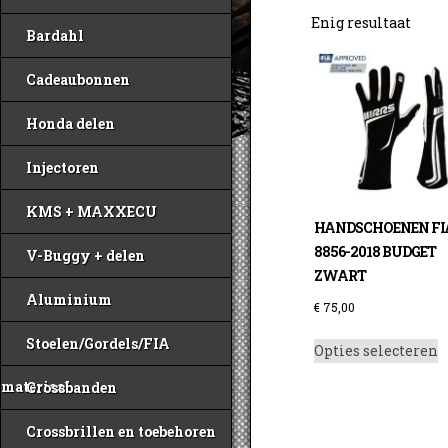
Enig resultaat
Bardahl
Cadeaubonnen
Honda delen
Injectoren
KMS + MAXXECU
HANDSCHOENEN FI
8856-2018 BUDGET
V-Buggy + delen
ZWART
Aluminium
€
75,00
D
Stoelen/Gordels/FIA
Opties selecteren
p
h
materiaal
Crossbanden
m
v
Crossbrillen en toebehoren