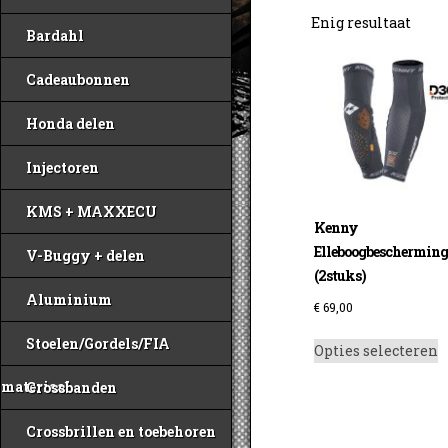
Enig resultaat
Bardahl
Cadeaubonnen
Honda delen
Injectoren
KMS + MAXXECU
Kenny
Elleboogbeschermin
V-Buggy + delen
(2stuks)
Aluminium
€
69,00
D
Stoelen/Gordels/FIA
Opties selecteren
p
h
materiaal
Crossbanden
m
v
Crossbrillen en toebehoren