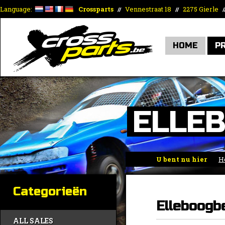
Language:
Crossparts
Vennestraat 18
2275 Gierle
//
//
/
HOME
P
ELLE
U bent nu hier
H
Categorieën
Elleboogb
ALL SALES