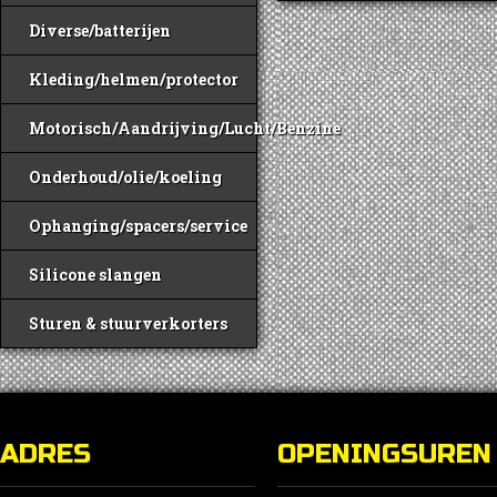
D
Diverse/batterijen
o
k
Kleding/helmen/protector
g
w
Motorisch/Aandrijving/Lucht/Benzine
o
d
Onderhoud/olie/koeling
p
Ophanging/spacers/service
Silicone slangen
Sturen & stuurverkorters
ADRES
OPENINGSUREN