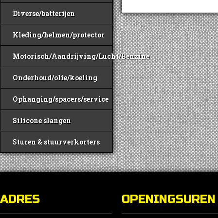
Diverse/batterijen
Kleding/helmen/protector
Motorisch/Aandrijving/Lucht/Benzine
Onderhoud/olie/koeling
Ophanging/spacers/service
Silicone slangen
Sturen & stuurverkorters
ADRES
OPENINGSUREN