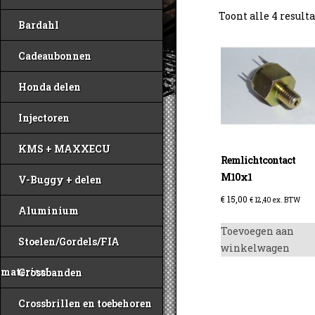
Toont alle 4 result
Bardahl
Cadeaubonnen
Honda delen
Injectoren
KMS + MAXXECU
Remlichtcontact
M10x1
V-Buggy + delen
€
15,00
€
12,40
ex. BTW
Aluminium
Toevoegen aan
Stoelen/Gordels/FIA
winkelwagen
materiaal
Crossbanden
Crossbrillen en toebehoren