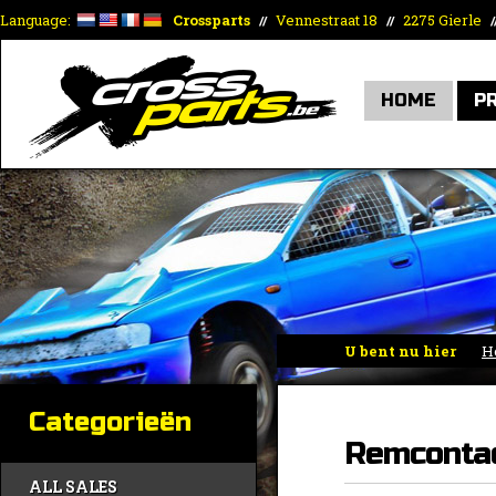
Language:
Crossparts
Vennestraat 18
2275 Gierle
//
//
/
HOME
P
U bent nu hier
H
Categorieën
Remconta
ALL SALES