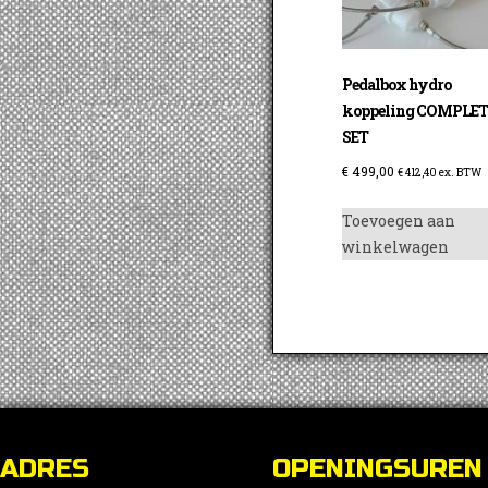
Pedalbox hydro
koppeling COMPLET
SET
€
499,00
€
412,40
ex. BTW
Toevoegen aan
winkelwagen
ADRES
OPENINGSUREN