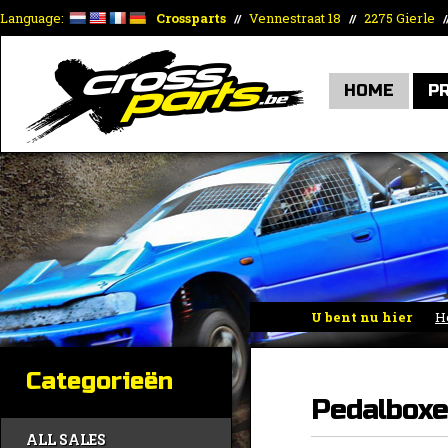
Language:
Crossparts
Vennestraat 18
2275 Gierle
//
//
/
HOME
P
U bent nu hier
H
Categorieën
Pedalbox
ALL SALES