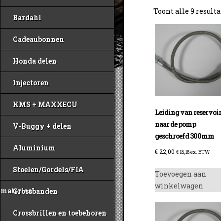
Toont alle 9 result
Bardahl
Cadeaubonnen
Honda delen
Injectoren
KMS + MAXXECU
Leiding van reservoi
naar de pomp
V-Buggy + delen
geschroefd 300mm
Aluminium
€
22,00
€
18,18
ex. BTW
Stoelen/Gordels/FIA
Toevoegen aan
winkelwagen
materiaal
Crossbanden
Crossbrillen en toebehoren