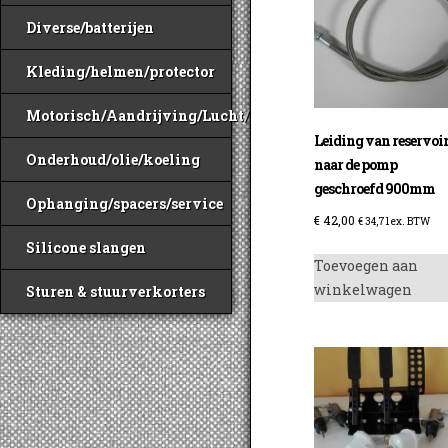
Diverse/batterijen
Kleding/helmen/protector
Motorisch/Aandrijving/Lucht/Benzine
Leiding van reservoi
Onderhoud/olie/koeling
naar de pomp
geschroefd 900mm
Ophanging/spacers/service
€
42,00
€
34,71
ex. BTW
Silicone slangen
Toevoegen aan
winkelwagen
Sturen & stuurverkorters