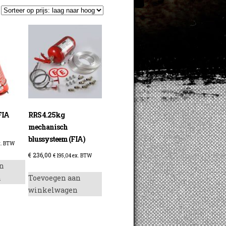
FIA
RRS 4.25kg
mechanisch
blussysteem (FIA)
. BTW
€
236,00
€
195,04
ex. BTW
n
n
Toevoegen aan
winkelwagen