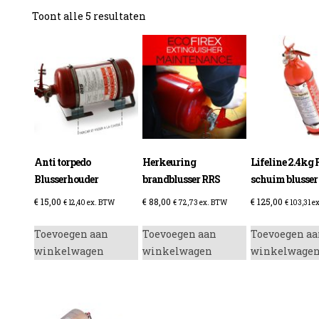
Gesorteerd
Toont alle 5 resultaten
op
prijs:
laag
naar
hoog
Anti torpedo
Herkeuring
Lifeline 2.4kg 
Blusserhouder
brandblusser RRS
schuim blusser
€
15,00
€
88,00
€
125,00
€
12,40
ex. BTW
€
72,73
ex. BTW
€
103,31
ex
Toevoegen aan
Toevoegen aan
Toevoegen aa
winkelwagen
winkelwagen
winkelwage