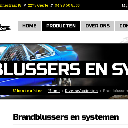
nnestraat 18
2275 Gierle
04 98 60 81 55
Mij
//
//
HOME
PRODUCTEN
OVER ONS
CO
LUSSERS EN S
U bent nu hier
Home
»
Diverse/batterijen
»
Brandblusser
Brandblussers en systemen