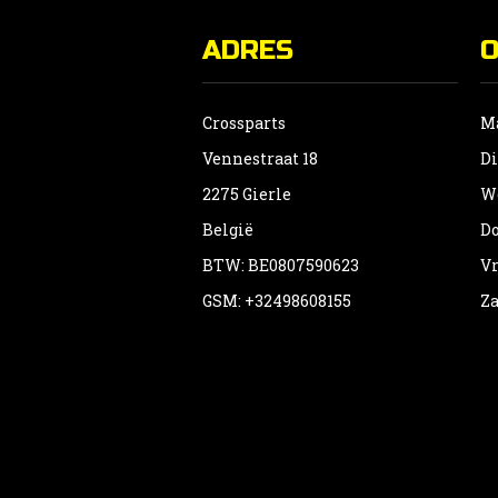
ADRES
Crossparts
Ma
Vennestraat 18
Di
2275 Gierle
Wo
België
Do
BTW: BE0807590623
Vr
GSM: +32498608155
Za