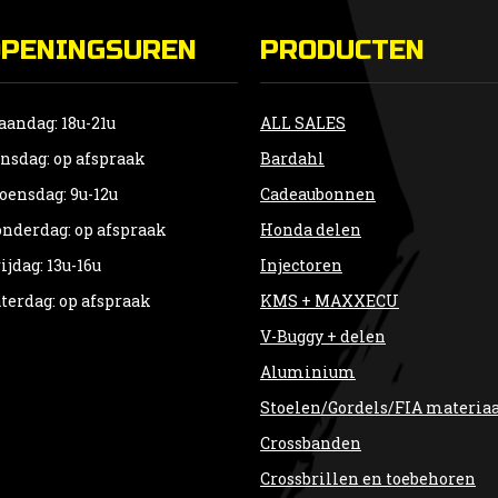
OPENINGSUREN
PRODUCTEN
andag: 18u-21u
ALL SALES
nsdag: op afspraak
Bardahl
ensdag: 9u-12u
Cadeaubonnen
nderdag: op afspraak
Honda delen
ijdag: 13u-16u
Injectoren
terdag: op afspraak
KMS + MAXXECU
V-Buggy + delen
Aluminium
Stoelen/Gordels/FIA materia
Crossbanden
Crossbrillen en toebehoren