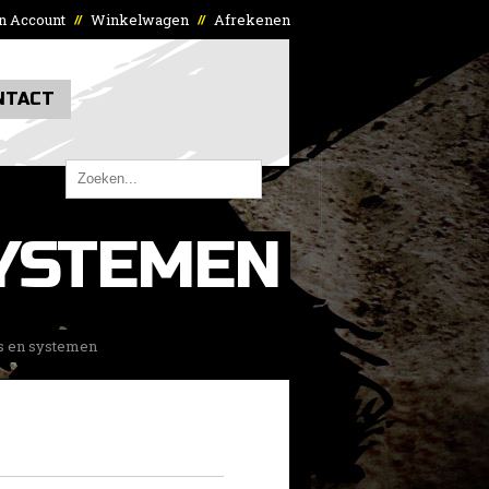
n Account
Winkelwagen
Afrekenen
//
//
NTACT
YSTEMEN
s en systemen