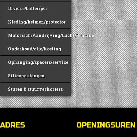
Diverse/batterijen
Kleding/helmen/protector
Motorisch/Aandrijving/Lucht/Benzine
Onderhoud/olie/koeling
Ophanging/spacers/service
Silicone slangen
Sturen & stuurverkorters
ADRES
OPENINGSUREN