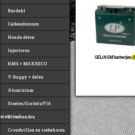
Bardahl
Cadeaubonnen
Honda delen
Injectoren
GEL/AGM batterijen
(
KMS + MAXXECU
V-Buggy + delen
Aluminium
Stoelen/Gordels/FIA
materiaal
Crossbanden
Crossbrillen en toebehoren