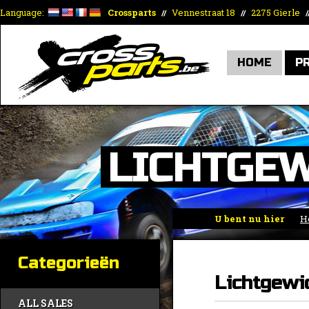
Language:
Crossparts
Vennestraat 18
2275 Gierle
//
//
/
HOME
P
LICHTGEW
U bent nu hier
H
Categorieën
Lichtgewic
ALL SALES