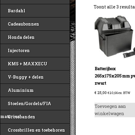
Toont alle 3 result
Bardahl
Cadeaubonnen
Honda delen
Injectoren
KMS + MAXXECU
Batterijbox
265x175x205 mm p
V-Buggy + delen
zwart
Aluminium
€
25,00
€
20,66
ex. BTW
Stoelen/Gordels/FIA
Toevoegen aan
winkelwagen
materiaal
Crossbanden
Crossbrillen en toebehoren