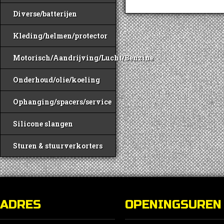
Diverse/batterijen
Kleding/helmen/protector
Motorisch/Aandrijving/Lucht/Benzine
Onderhoud/olie/koeling
Ophanging/spacers/service
Silicone slangen
Sturen & stuurverkorters
ADRES
OPENINGSUREN