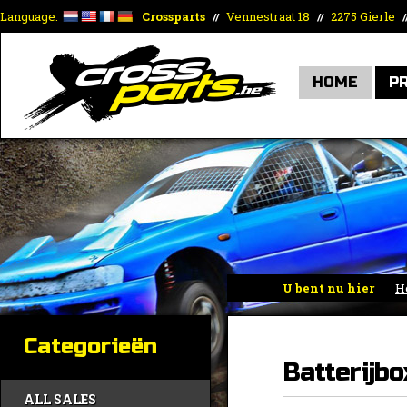
Language:
Crossparts
Vennestraat 18
2275 Gierle
//
//
/
HOME
P
U bent nu hier
H
Categorieën
Batterijb
ALL SALES