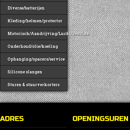
Diverse/batterijen
Kleding/helmen/protector
Motorisch/Aandrijving/Lucht/Benzine
Onderhoud/olie/koeling
Ophanging/spacers/service
Silicone slangen
Sturen & stuurverkorters
ADRES
OPENINGSUREN