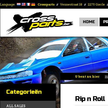
Language:
Crossparts
Vennestraat 18
2275 Gierle
//
//
/
HOME
P
U bent nu hier
H
Categorieën
Rip n Roll
ALL SALES