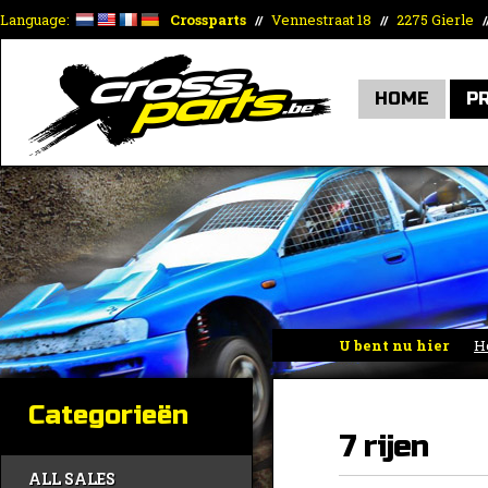
Language:
Crossparts
Vennestraat 18
2275 Gierle
//
//
/
HOME
P
U bent nu hier
H
Categorieën
7 rijen
ALL SALES