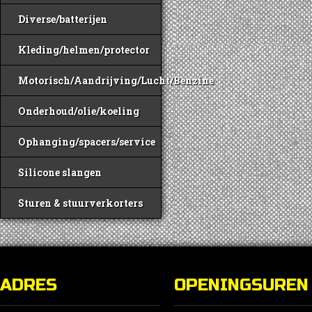
Diverse/batterijen
Kleding/helmen/protector
Motorisch/Aandrijving/Lucht/Benzine
Onderhoud/olie/koeling
Ophanging/spacers/service
Silicone slangen
Sturen & stuurverkorters
ADRES
OPENINGSUREN