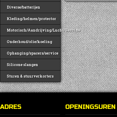
Diverse/batterijen
Kleding/helmen/protector
Motorisch/Aandrijving/Lucht/Benzine
Onderhoud/olie/koeling
Ophanging/spacers/service
Silicone slangen
Sturen & stuurverkorters
ADRES
OPENINGSUREN