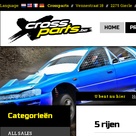
Language:
Crossparts
Vennestraat 18
2275 Gierle
//
//
/
HOME
P
U bent nu hier
H
Categorieën
5 rijen
ALL SALES