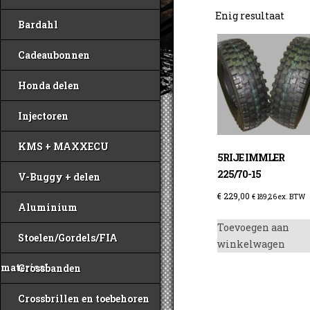
Enig resultaat
Bardahl
Cadeaubonnen
Honda delen
Injectoren
KMS + MAXXECU
5RIJE IMMLER
225/70-15
V-Buggy + delen
€
229,00
€
189,26
ex. BTW
Aluminium
Toevoegen aan
Stoelen/Gordels/FIA
winkelwagen
materiaal
Crossbanden
Crossbrillen en toebehoren