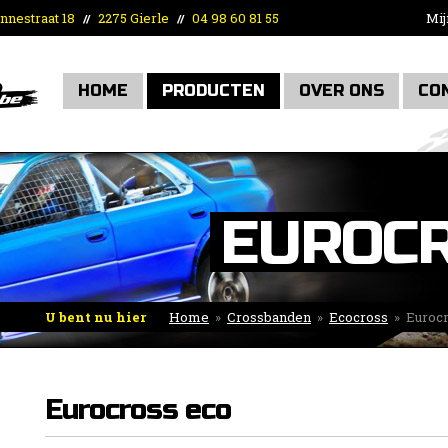
nnestraat 18
2275 Gierle
04 98 60 81 55
Mij
//
//
HOME
PRODUCTEN
OVER ONS
CO
EUROCR
U bent nu hier
Home
»
Crossbanden
»
Ecocross
»
Eurocr
Eurocross eco