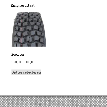
Enig resultaat
Ecocross
Prijsklasse:
€
90,00
-
€
135,00
€ 90,00
Dit
Opties selecteren
tot
product
€ 135,00
heeft
meerdere
variaties.
Deze
optie