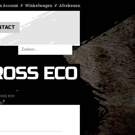
n Account
Winkelwagen
Afrekenen
//
//
NTACT
OSS ECO
oss eco