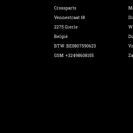
Crossparts
Ma
Vennestraat 18
Di
2275 Gierle
Wo
België
Do
BTW: BE0807590623
Vr
GSM: +32498608155
Za