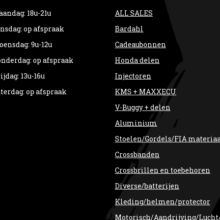
andag: 18u-21u
ALL SALES
nsdag: op afspraak
Bardahl
ensdag: 9u-12u
Cadeaubonnen
nderdag: op afspraak
Honda delen
ijdag: 13u-16u
Injectoren
terdag: op afspraak
KMS + MAXXECU
V-Buggy + delen
Aluminium
Stoelen/Gordels/FIA materia
Crossbanden
Crossbrillen en toebehoren
Diverse/batterijen
Kleding/helmen/protector
Motorisch/Aandrijving/Lucht