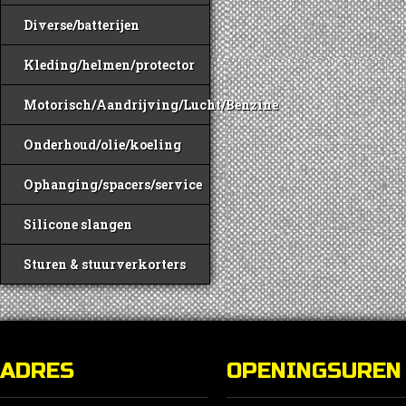
Diverse/batterijen
Kleding/helmen/protector
Motorisch/Aandrijving/Lucht/Benzine
Onderhoud/olie/koeling
Ophanging/spacers/service
Silicone slangen
Sturen & stuurverkorters
ADRES
OPENINGSUREN