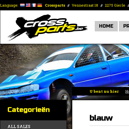
Language:
Crossparts
Vennestraat 18
2275 Gierle
//
//
/
HOME
P
U bent nu hier
H
Categorieën
blauw
ALL SALES